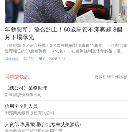
年薪腰斬、淪合約工！60歲高管不滿爽辭 3個
月下場曝光
〔財經頻道／綜合報導〕1名曾在機械製造廠奮鬥38年、一路爬到總
經理職位的60歲精英真一（化名），在達到強制退休年齡後，選擇
婉拒待遇腰斬，且需轉任部屬助手的續聘合約，滿懷期待地迎接自
財經前線
270
0
2026-7-31
由人生。
職缺快訊
更多相關工作訊息
【總公司】業務助理
新東陽股份有限公司
信用卡企劃人員
聯邦商業銀行股份有限公司
人資部 專員/助理(台北寒舍艾美酒店)
寒舍餐旅管理顧問股份有限公司