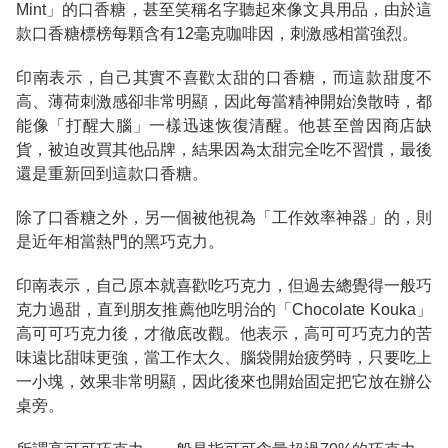
Mint」的口香糖，甚至笑稱名字聽起來像文具用品，由於這
款口香糖標榜每顆含有12毫克咖啡因，刺激感相當強烈。
印南表示，自己其實不喜歡太甜的口香糖，而這款甜度不
高、薄荷刺激感卻非常明顯，因此每當精神開始渙散時，都
能像「打醒大腦」一樣迅速恢復清醒。他甚至曾因商店缺
貨，被迫改買其他品牌，結果因為太甜完全吃不習慣，最後
還是重新回到這款口香糖。
除了口香糖之外，另一個被他視為「工作效率神器」的，則
是近年相當熱門的黑巧克力。
印南表示，自己原本就喜歡吃巧克力，但過去總覺得一般巧
克力過甜，直到朋友推薦他吃明治的「Chocolate Kouka」
高可可巧克力後，才徹底改觀。他表示，高可可巧克力的苦
味遠比甜味更強，當工作太久、腦袋開始疲勞時，只要吃上
一小塊，效果非常明顯，因此後來也開始固定把它放在辦公
桌旁。