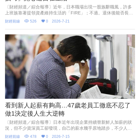
〔財經頻道／綜合報導〕近年，日本職場出現一股族辭職風，許多
上班族靠著提領資產維持生活的「FIRE」；不過。退休後能否長期
生活，不只取決於資產多寡，房租、稅金與社會保險費也會大幅影
財經前線
526
0
2026-7-21
響支出。
看到新人起薪有夠高…47歲老員工徹底不忍了
做1決定後人生大逆轉
〔財經頻道／綜合報導〕日本近年出現企業持續替新鮮人加薪的狀
況，但不少資深員工卻發現，自己的薪水幾乎原地踏步，不少人都
對這種不合理的情況感到不滿。日媒分享，一名47歲、歷經日本
財經前線
478
0
2026-7-15