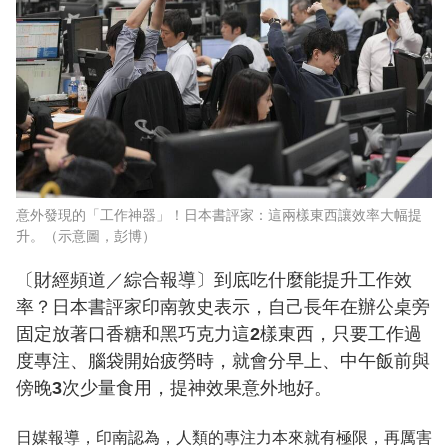
意外發現的「工作神器」！日本書評家：這兩樣東西讓效率大幅提
升。（示意圖，彭博）
〔財經頻道／綜合報導〕到底吃什麼能提升工作效
率？日本書評家印南敦史表示，自己長年在辦公桌旁
固定放著口香糖和黑巧克力這2樣東西，只要工作過
度專注、腦袋開始疲勞時，就會分早上、中午飯前與
傍晚3次少量食用，提神效果意外地好。
日媒報導，印南認為，人類的專注力本來就有極限，再厲害