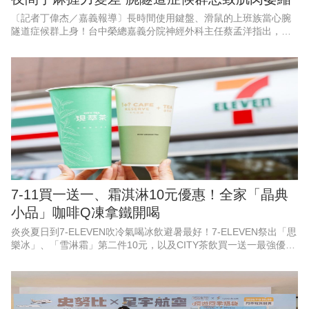
〔記者丁偉杰／嘉義報導〕長時間使用鍵盤、滑鼠的上班族當心腕
隧道症候群上身！台中榮總嘉義分院神經外科主任蔡孟洋指出，腕
隧道症候群典型症狀包括手掌前三指麻木、刺痛，夜間症狀尤為明
顯，嚴重者甚至可能出現肌肉
7-11買一送一、霜淇淋10元優惠！全家「晶典
小品」咖啡Q凍拿鐵開喝
炎炎夏日到7-ELEVEN吹冷氣喝冰飲避暑最好！7-ELEVEN祭出「思
樂冰」、「雪淋霜」第二件10元，以及CITY茶飲買一送一最強優
惠，並有「飲料抽抽樂」指定飲料任2件就能參加抽獎試手氣，最低
只要0