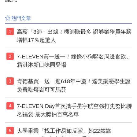
熱門文章
高薪「3師」出爐！機師賺最多 證券業務員年薪
1
增幅17％超驚人
7-ELEVEN買一送一！線條小狗聯名周邊食飲、
2
霜淇淋新口味同登場
肯德基買一送一迎618年中慶！達美樂憑學生證
3
免費吃熔岩可可馬芬
7-ELEVEN Day首次攜手星宇航空強打史努比聯
4
名福袋 最大獎抽百萬名車
大學畢業「找工作易如反掌」她22歲靠
5