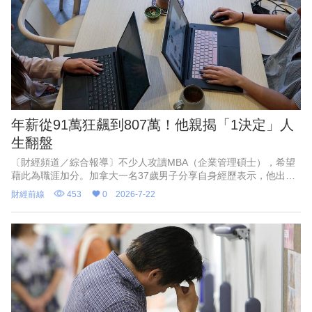
年薪從91萬狂飆到807萬！他親揭「1決定」人
生翻盤
〔財經頻道／綜合報導〕不少人攻讀MBA（企業管理碩士），希望
藉此為職涯加分。加拿大一名37歲男子分享自身經歷表示，他出身
低收入家庭，大學畢業後創業失敗，重返職場時一度認為自己落後
財經前線
453
0
2026-7-22
同齡人兩年，起薪僅4萬