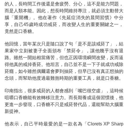
的人，長時間工作後還是會疲勞、分心，這不是能力問題，
而是人類本能。因此，想長時間維持專注，就必須主動替大
腦「重開機」。他在著作《先延症消失的晨間習慣》中分
享，自己45歲時成功戒菸，而改變人生的重要關鍵之一，
竟然是口香糖。
他回憶，當年某次只是隨口說了句「是不是該戒菸了」，結
果家中立刻被妻子全面頒布「禁菸令」，讓他幾乎沒有退
路。雖然一開始相當痛苦，但也正因環境瞬間改變，反而逼
得他真的戒掉香菸。他坦言，自己並不是一下子就成功戒除
菸癮，如今雖然偶爾還會夢到抽菸，但早已沒有真正想抽的
念頭，而幫助他度過最難熬時期的重要工具，就是口香糖。
印南指出，很多戒菸的人都會感到「嘴巴很空虛」，這時候
咀嚼口香糖能有效轉移注意力。而長期養成這個習慣後，他
更進一步發現，口香糖不只是戒菸替代品，還能幫助大腦重
新提神。
他表示，自己平時最愛的是一款名為「Clorets XP Sharp