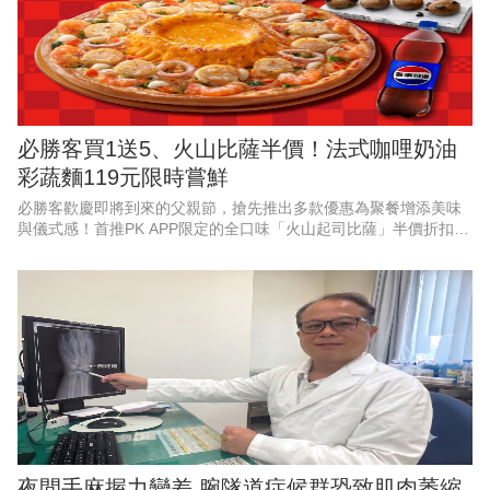
必勝客買1送5、火山比薩半價！法式咖哩奶油
彩蔬麵119元限時嘗鮮
必勝客歡慶即將到來的父親節，搶先推出多款優惠為聚餐增添美味
與儀式感！首推PK APP限定的全口味「火山起司比薩」半價折扣，
最低357元起，還有528元起「火山寵爸餐」及888元起「火山芝心
爸發餐」等套
夜間手麻握力變差 腕隧道症候群恐致肌肉萎縮