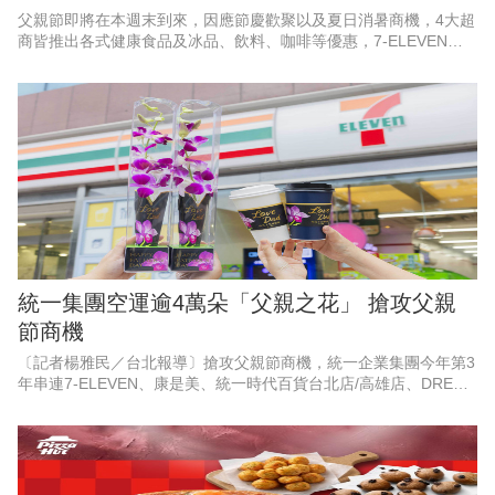
父親節即將在本週末到來，因應節慶歡聚以及夏日消暑商機，4大超
商皆推出各式健康食品及冰品、飲料、咖啡等優惠，7-ELEVEN聯
名遊戲《絕區零》，霜淇淋、思樂冰第2件10元；萊爾富果C果昔指
定芋頭品項買一
統一集團空運逾4萬朵「父親之花」 搶攻父親
節商機
〔記者楊雅民／台北報導〕搶攻父親節商機，統一企業集團今年第3
年串連7-ELEVEN、康是美、統一時代百貨台北店/高雄店、DREAM
PLAZA、夢時代、統一佳佳、悠旅生活（星巴克）等超過10大品
牌，空