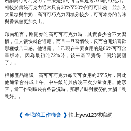
所謂高可可巧克力，一般是指可可含量超過70%的巧克力。
相較於傳統巧克力通常只有30%至50%的可可比例，並加入
大量糖與牛奶，高可可巧克力因糖分較少，可可本身的苦味
與香氣會更加突出。
印南坦言，剛開始吃高可可巧克力時，其實多少會不太習
慣，但人很快就會適應，而且一旦習慣後，反而會開始喜歡
那種微苦口感。他透露，自己現在主要食用的是86%可可含
量版本。因為最初吃72%時，後來甚至覺得「開始變甜
了」。
根據產品建議，高可可巧克力每天可食用約3至5片，因此
他通常會分成上午、中午飯前與傍晚三次少量食用。他形
容，當工作到腦袋有些昏沉時，那股苦味對疲勞的大腦「剛
剛好」。
❰ 全職的工作機會 ❱
快上yes123求職網