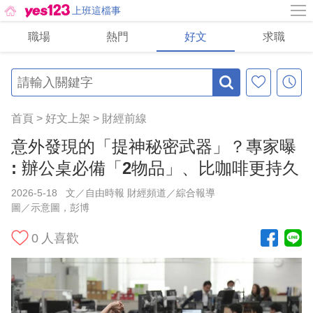
上班這檔事
職場
熱門
好文
求職
首頁
>
好文上架
>
財經前線
意外發現的「提神秘密武器」？專家曝
: 辦公桌必備「2物品」、比咖啡更持久
2026-5-18
文／自由時報 財經頻道／綜合報導
圖／示意圖，彭博
0
人喜歡