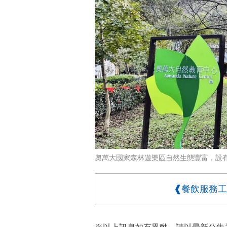
奧萬大國家森林遊樂區自然生態豐富，設
❰餐飲服務工