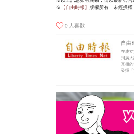
※以上訊息如有異動，請以最新公告
※
【自由時報】
版權所有，未經授權
0
人喜歡
自由
在成立
到廣大
真相的
發揮「