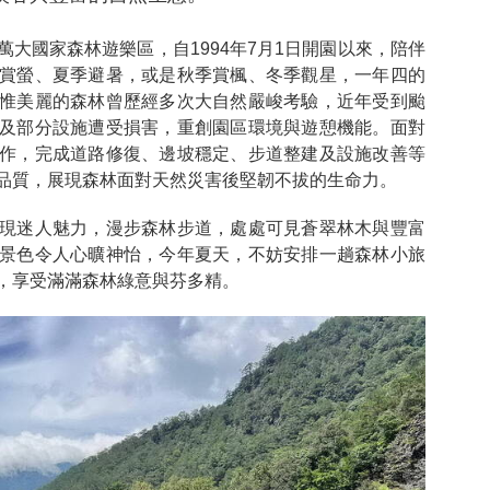
大國家森林遊樂區，自1994年7月1日開園以來，陪伴
賞螢、夏季避暑，或是秋季賞楓、冬季觀星，一年四的
惟美麗的森林曾歷經多次大自然嚴峻考驗，近年受到颱
及部分設施遭受損害，重創園區環境與遊憩機能。面對
作，完成道路修復、邊坡穩定、步道整建及設施改善等
品質，展現森林面對天然災害後堅韌不拔的生命力。
現迷人魅力，漫步森林步道，處處可見蒼翠林木與豐富
景色令人心曠神怡，今年夏天，不妨安排一趟森林小旅
，享受滿滿森林綠意與芬多精。