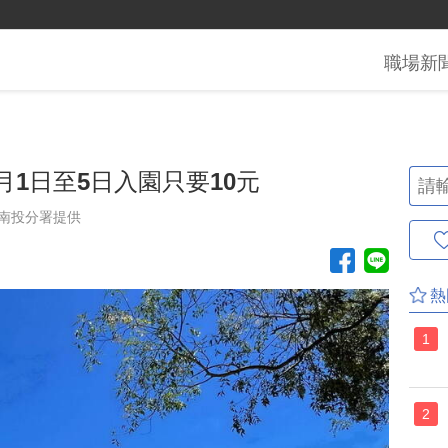
職場
新
1日至5日入園只要10元
南投分署提供
熱
1
2