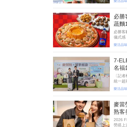
樂活品
只要0
必勝
蔬麵
必勝客
儀式感
低35
樂活品
餐」等
7-
名福
〔記者
統一超
量福袋
樂活品
麥當
熟客
202
勞搭上