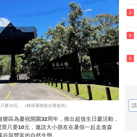
3
4
5
園只要10元。（林保署南投分署提供）
遊樂區為慶祝開園32周年，推出超值生日慶活動，
園門票只要10元，邀請大小朋友在暑假一起走進森
溪谷與豐富的自然生態。