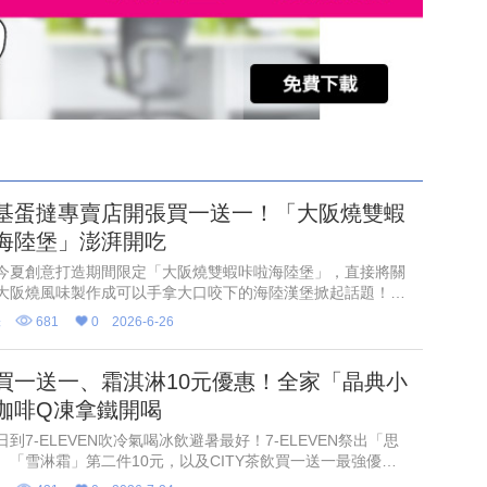
基蛋撻專賣店開張買一送一！「大阪燒雙蝦
海陸堡」澎湃開吃
今夏創意打造期間限定「大阪燒雙蝦咔啦海陸堡」，直接將關
大阪燒風味製作成可以手拿大口咬下的海陸漢堡掀起話題！而
是「被耽誤的蛋撻」，這次要逆襲站上C位，肯德基將於6月
味
681
0
2026-6-26
發起「國際蛋撻
11買一送一、霜淇淋10元優惠！全家「晶典小
咖啡Q凍拿鐵開喝
到7-ELEVEN吹冷氣喝冰飲避暑最好！7-ELEVEN祭出「思
、「雪淋霜」第二件10元，以及CITY茶飲買一送一最強優
有「飲料抽抽樂」指定飲料任2件就能參加抽獎試手氣，最低