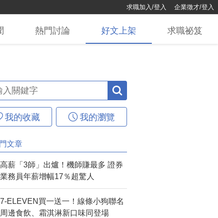
求職加入/登入
企業徵才/登入
聞
熱門
討論
好文
上架
求職
祕笈
我的收藏
我的瀏覽
門文章
高薪「3師」出爐！機師賺最多 證券
業務員年薪增幅17％超驚人
7-ELEVEN買一送一！線條小狗聯名
周邊食飲、霜淇淋新口味同登場