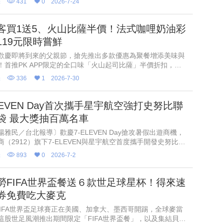
味
431
0
2026-7-24
客買1送5、火山比薩半價！法式咖哩奶油彩
119元限時嘗鮮
歡慶即將到來的父親節，搶先推出多款優惠為聚餐增添美味與
！首推PK APP限定的全口味「火山起司比薩」半價折扣，最
7元起，還有528元起「火山寵爸餐」及888元起「火山芝心爸發
味
336
1
2026-7-30
套
ELEVEN Day首次攜手星宇航空強打史努比聯
袋 最大獎抽百萬名車
楊雅民／台北報導〕歡慶7-ELEVEN Day搶攻暑假出遊商機，
商（2912）旗下7-ELEVEN與星宇航空首度攜手開發史努比限
，打造5大價格帶、5種商品結構、共19款限量福袋選擇，
味
893
0
2026-7-2
勞FIFA世界盃餐送６款世足球星杯！得來速
券免費吃大麥克
6 FIFA世界盃足球賽正在美國、加拿大、墨西哥開踢，全球麥當
這股世足風潮推出期間限定「FIFA世界盃餐」，以及集結貝克