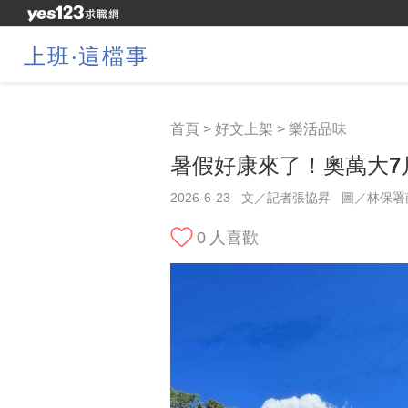
上班‧這檔事
首頁
>
好文上架
>
樂活品味
暑假好康來了！奧萬大7月
2026-6-23
文／記者張協昇
圖／林保署
0
人喜歡