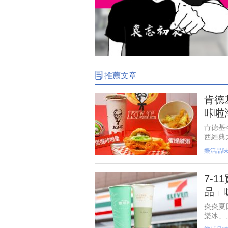
推薦文章
肯德
咔啦
肯德基
西經典
不甘只
樂活品
27日
7-
品」
炎炎夏日
樂冰」
惠，並