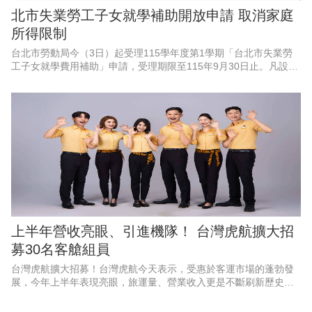
北市失業勞工子女就學補助開放申請 取消家庭
所得限制
台北市勞動局今（3日）起受理115學年度第1學期「台北市失業勞
工子女就學費用補助」申請，受理期限至115年9月30日止。凡設籍
北市、於4月1日至9月30日非自願離職失業之勞工，其子女就讀國
內大專校院並
上半年營收亮眼、引進機隊！ 台灣虎航擴大招
募30名客艙組員
台灣虎航擴大招募！台灣虎航今天表示，受惠於客運市場的蓬勃發
展，今年上半年表現亮眼，旅運量、營業收入更是不斷刷新歷史紀
錄，創下佳績，因應強勁的成長動能、航網布局，以及2028年起將
正式引進第三代機隊，啟