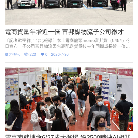
電商貨量年增近一倍 富邦媒物流子公司徵才
〔記者歐宇祥／台北報導〕本土電商龍頭momo富邦媒（8454）今
日宣布，子公司富昇物流因包裹配送貨量較去年同期成長近一倍，
即日起於全台增聘百名貨車及機車配送司機，並同步開放彈性兼職
徵才快訊
223
0
2026-7-30
職缺；該公司指出，6
雲嘉南就博會6/27成大登場 逾3500職缺AI相關