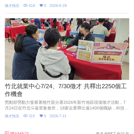
出559個工作機會，涵蓋餐飲、零售、生活服務、公共運輸及長照等
徵才快訊
419
0
2026-6-29
多元產業，從正
竹北就業中心7/24、7/30徵才 共釋出2250個工
作機會
勞動部勞動力發展署桃竹苗分署2026年新竹地區現場徵才活動，7
月24日在竹北斗崙里集會所，18家企業釋出逾1400個職缺，科技業
工程師薪資最高8萬元；7月30日在湖口新竹工業園區聯合服務中心
徵才快訊
315
0
2026-7-21
辦理徵才，