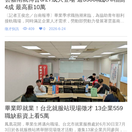
4成 最高薪10萬
〔記者王俊忠／台南報導〕畢業季求職熱潮來臨，為協助青年順利
接軌職場，同時滿足企業人才需求，勞動部勞動力發展署雲嘉南分
署將於6月27日上午10時至下午3時，在成功大學中正堂舉辦「2026
徵才快訊
409
0
2026-6-24
雲嘉南區就業博覽
畢業即就業！台北就服站現場徵才 13企業559
職缺薪資上看5萬
鳳凰花開，畢業生將邁向職場。台北市就業服務處於6月30日至7月
3日於各就服務站將舉辦現場徵才活動，邀集13家企業共同參與，釋