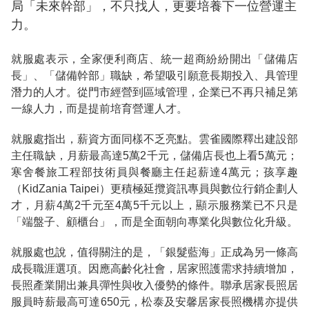
局「未來幹部」，不只找人，更要培養下一位營運主
力。
就服處表示，全家便利商店、統一超商紛紛開出「儲備店
長」、「儲備幹部」職缺，希望吸引願意長期投入、具管理
潛力的人才。從門市經營到區域管理，企業已不再只補足第
一線人力，而是提前培育營運人才。
就服處指出，薪資方面同樣不乏亮點。雲雀國際釋出建設部
主任職缺，月薪最高達5萬2千元，儲備店長也上看5萬元；
寒舍餐旅工程部技術員與餐廳主任起薪達4萬元；孩享趣
（KidZania Taipei）更積極延攬資訊專員與數位行銷企劃人
才，月薪4萬2千元至4萬5千元以上，顯示服務業已不只是
「端盤子、顧櫃台」，而是全面朝向專業化與數位化升級。
就服處也說，值得關注的是，「銀髮藍海」正成為另一條高
成長職涯選項。因應高齡化社會，居家照護需求持續增加，
長照產業開出兼具彈性與收入優勢的條件。聯承居家長照居
服員時薪最高可達650元，松泰及安馨居家長照機構亦提供