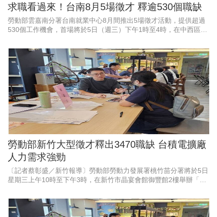
求職看過來！台南8月5場徵才 釋逾530個職缺
勞動部雲嘉南分署台南就業中心8月間推出5場徵才活動，提供超過
530個工作機會，首場將於5日（週三）下午1時至4時，在中西區公
所6樓會議室舉辦「框住父愛，幸福就業」父親節徵才活動，邀集9
家企業現場徵才、
勞動部新竹大型徵才釋出3470職缺 台積電擴廠
人力需求強勁
〔記者蔡彰盛／新竹報導〕勞動部勞動力發展署桃竹苗分署將於5日
星期三上午10時至下午3時，在新竹市晶宴會館御豐館2樓舉辦「新
竹地區畢業季」大型現場徵才活動。現場匯集53家熱門廠商，其中
科技業廠商高達37