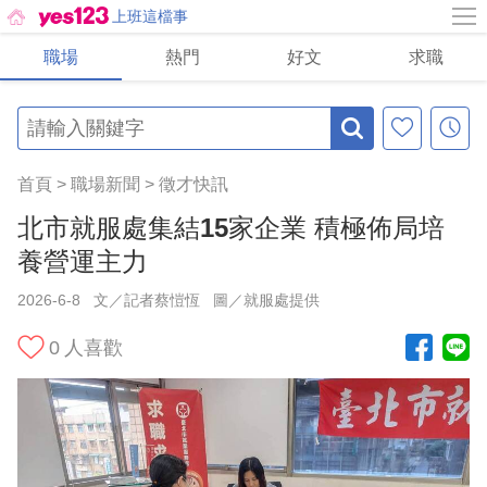
上班這檔事
職場
熱門
好文
求職
首頁
>
職場新聞
>
徵才快訊
北市就服處集結15家企業 積極佈局培
養營運主力
2026-6-8
文／記者蔡愷恆
圖／就服處提供
0
人喜歡