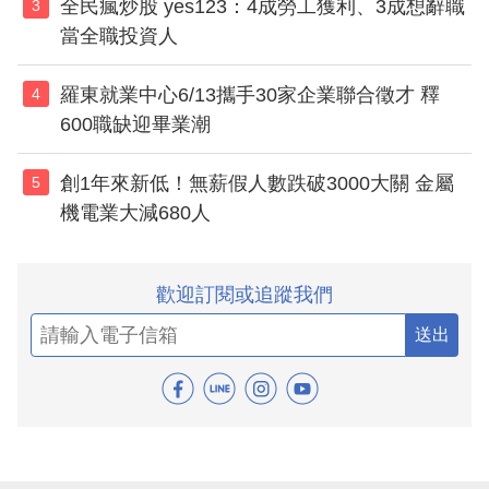
全民瘋炒股 yes123：4成勞工獲利、3成想辭職
3
當全職投資人
羅東就業中心6/13攜手30家企業聯合徵才 釋
4
600職缺迎畢業潮
創1年來新低！無薪假人數跌破3000大關 金屬
5
機電業大減680人
歡迎訂閱或追蹤我們
送出