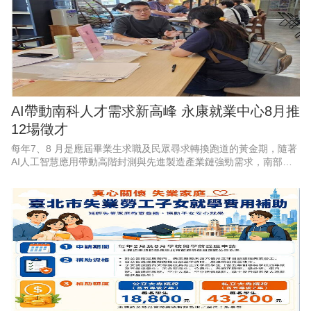
AI帶動南科人才需求新高峰 永康就業中心8月推
12場徵才
每年7、8 月是應屆畢業生求職及民眾尋求轉換跑道的黃金期，隨著
AI人工智慧應用帶動高階封測與先進製造產業鏈強勁需求，南部科
學園區產能持續擴充，周邊供應鏈也出現龐大人力，勞動部勞動力
發展署雲嘉南分署永康