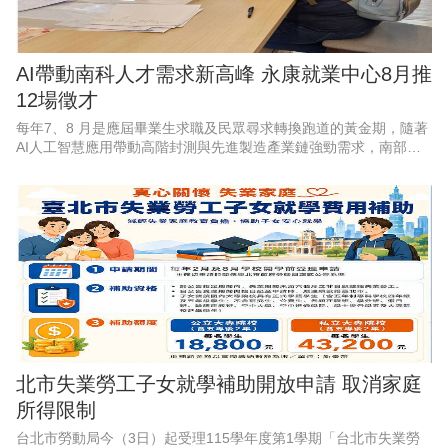
AI帶動南科人才需求新高峰 永康就業中心8月推
12場徵才
每年7、8 月是應屆畢業生求職及民眾尋求轉換跑道的黃金期，隨著
AI人工智慧應用帶動高階封測與先進製造產業鏈強勁需求，南部科
學園區產能持續擴充，周邊供應鏈也出現龐大人力，勞動部勞動力
發展署雲嘉南分署永康
北市失業勞工子女就學補助開放申請 取消家庭
所得限制
台北市勞動局今（3日）起受理115學年度第1學期「台北市失業勞