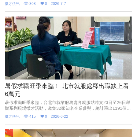
列徵才活動，共釋出九百卅一個工作機會；月薪最高七萬元、兼職
徵才快訊
308
0
2026-7-7
時薪最高兩百五十元，長照照
暑假求職旺季來臨！ 北市就服處釋出職缺上看
6萬元
暑假求職旺季來臨，台北市就業服務處各就服站將於23日至26日舉
辦系列現場徵才活動，邀集32家知名企業參與，總計釋出1191個工
作機會，其中居家照顧服務員月薪最高可達6萬元、YouBike夜班職
徵才快訊
415
0
2026-6-22
缺薪資上