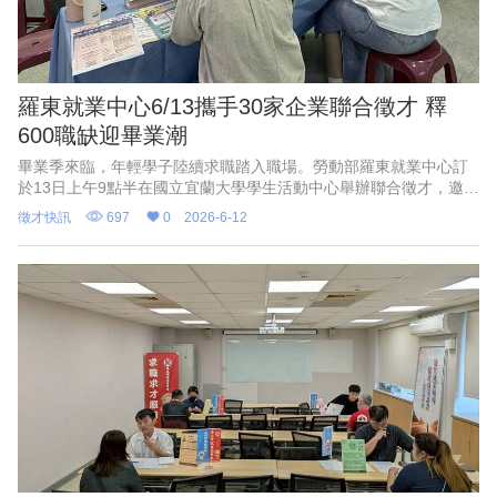
羅東就業中心6/13攜手30家企業聯合徵才 釋
600職缺迎畢業潮
畢業季來臨，年輕學子陸續求職踏入職場。勞動部羅東就業中心訂
於13日上午9點半在國立宜蘭大學學生活動中心舉辦聯合徵才，邀集
30家企業參與，提供近600個工作機會，全職工作平均薪資3萬7000
徵才快訊
697
0
2026-6-12
元。