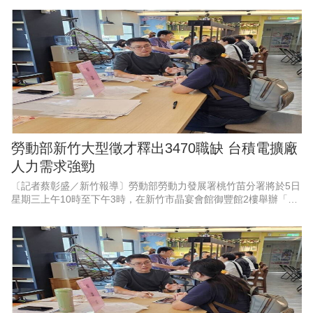
家企業現場徵才、
勞動部新竹大型徵才釋出3470職缺 台積電擴廠
人力需求強勁
〔記者蔡彰盛／新竹報導〕勞動部勞動力發展署桃竹苗分署將於5日
星期三上午10時至下午3時，在新竹市晶宴會館御豐館2樓舉辦「新
竹地區畢業季」大型現場徵才活動。現場匯集53家熱門廠商，其中
科技業廠商高達37