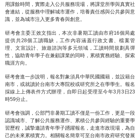
用課餘時間，實際走入公共服務現場，將課堂所學與真實社
會連結，從服務中理解城市運作，培養責任感與公共參與意
識，並為城市注入更多青春與創意。
研考會主委王效文指出，本次非暑期工讀由市府16個局處
提供共28個工讀職缺，工作內容涵蓋行政文書、檔案管
理、文宣設計、旅遊諮詢等多元領域，工讀時間規劃具彈
性，協助青年學子在兼顧課業的同時，累積實務經驗、探索
職涯方向。
研考會進一步說明，報名對象須具中華民國國籍，並設籍台
南市，或就讀於台南市大專院校或研究所之在學學生。報名
採線上上傳表件方式辦理，自即日起受理至今年3月3日23
時59分止。
研考會強調，公部門非暑期工讀不僅是一份工作，更是一段
認識城市、了解公共服務運作、累積公共參與經驗的重要學
習歷程，誠摯邀請青年學子踴躍報名，走進市政現場，為自
己的未來累積實力。相關報名簡章可至台南市政府研究發展