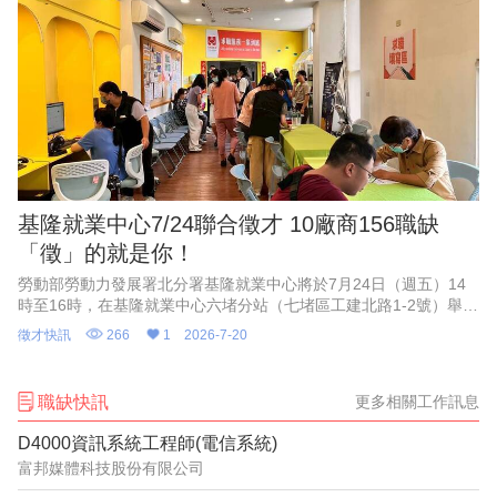
基隆就業中心7/24聯合徵才 10廠商156職缺
「徵」的就是你！
勞動部勞動力發展署北分署基隆就業中心將於7月24日（週五）14
時至16時，在基隆就業中心六堵分站（七堵區工建北路1-2號）舉辦
聯合徵才活動，邀請基隆及汐止地區共10家優質廠商，提供近156
徵才快訊
266
1
2026-7-20
個工作機會。
職缺快訊
更多相關工作訊息
D4000資訊系統工程師(電信系統)
富邦媒體科技股份有限公司