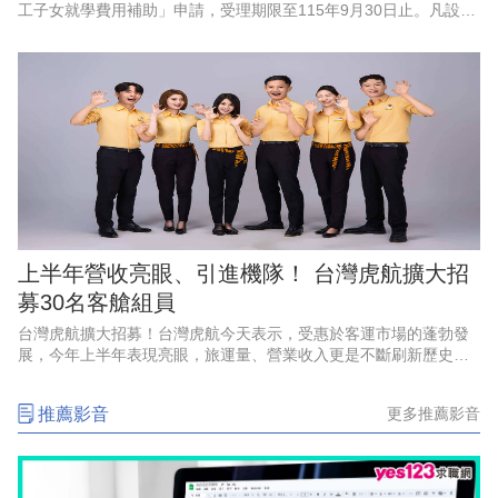
工子女就學費用補助」申請，受理期限至115年9月30日止。凡設籍
北市、於4月1日至9月30日非自願離職失業之勞工，其子女就讀國
內大專校院並
上半年營收亮眼、引進機隊！ 台灣虎航擴大招
募30名客艙組員
台灣虎航擴大招募！台灣虎航今天表示，受惠於客運市場的蓬勃發
展，今年上半年表現亮眼，旅運量、營業收入更是不斷刷新歷史紀
錄，創下佳績，因應強勁的成長動能、航網布局，以及2028年起將
正式引進第三代機隊，啟
推薦影音
更多推薦影音