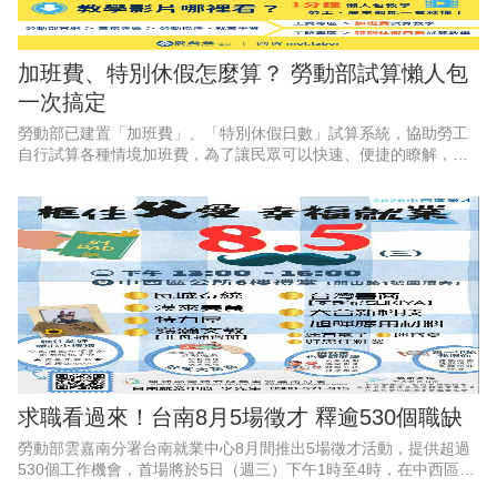
加班費、特別休假怎麼算？ 勞動部試算懶人包
一次搞定
勞動部已建置「加班費」、「特別休假日數」試算系統，協助勞工
自行試算各種情境加班費，為了讓民眾可以快速、便捷的瞭解，勞
動部特別推出2支1分鐘懶人包影片，透過畫面逐步教學，讓勞工和
雇主都能一看就懂、動動手
求職看過來！台南8月5場徵才 釋逾530個職缺
勞動部雲嘉南分署台南就業中心8月間推出5場徵才活動，提供超過
530個工作機會，首場將於5日（週三）下午1時至4時，在中西區公
所6樓會議室舉辦「框住父愛，幸福就業」父親節徵才活動，邀集9