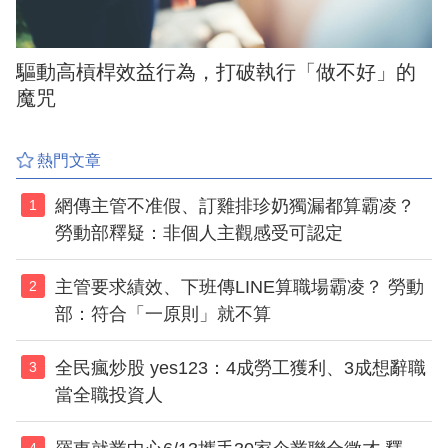
驅動高槓桿效益行為，打破執行「做不好」的
魔咒
熱門文章
網傳主管不准假、訂雞排珍奶獨漏都算霸凌？
1
勞動部釋疑：非個人主觀感受可認定
主管要求績效、下班傳LINE算職場霸凌？ 勞動
2
部：符合「一原則」就不算
全民瘋炒股 yes123：4成勞工獲利、3成想辭職
3
當全職投資人
4