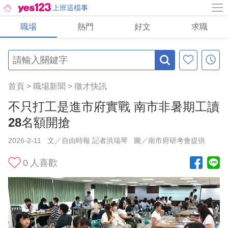
上班這檔事
職場
熱門
好文
求職
首頁
>
職場新聞
>
徵才快訊
不只打工是進市府實戰 南市非暑期工讀
28名額開搶
2026-2-11
文／自由時報 記者洪瑞琴
圖／南市府研考會提供
0
人喜歡