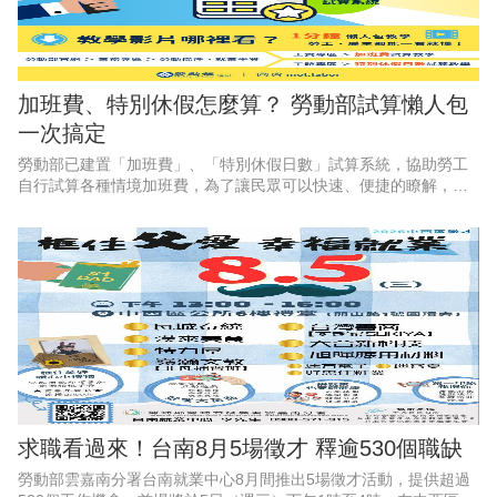
加班費、特別休假怎麼算？ 勞動部試算懶人包
一次搞定
勞動部已建置「加班費」、「特別休假日數」試算系統，協助勞工
自行試算各種情境加班費，為了讓民眾可以快速、便捷的瞭解，勞
動部特別推出2支1分鐘懶人包影片，透過畫面逐步教學，讓勞工和
雇主都能一看就懂、動動手
求職看過來！台南8月5場徵才 釋逾530個職缺
勞動部雲嘉南分署台南就業中心8月間推出5場徵才活動，提供超過