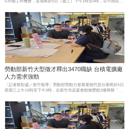
530個工作機會，首場將於5日（週三）下午1時至4時，在中西區公
所6樓會議室舉辦「框住父愛，幸福就業」父親節徵才活動，邀集9
家企業現場徵才、
勞動部新竹大型徵才釋出3470職缺 台積電擴廠
人力需求強勁
〔記者蔡彰盛／新竹報導〕勞動部勞動力發展署桃竹苗分署將於5日
星期三上午10時至下午3時，在新竹市晶宴會館御豐館2樓舉辦「新
竹地區畢業季」大型現場徵才活動。現場匯集53家熱門廠商，其中
科技業廠商高達37