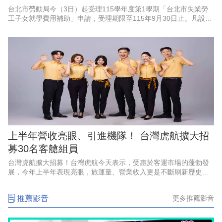
台北市勞動局今（3日）起受理115學年度第1學期「台北市失業勞
工子女就學費用補助」申請，受理期限至115年9月30日止。凡設籍
北市、於4月1日至9月30日非自願離職失業之勞工，其子女就讀國
內大專校院並
上半年營收亮眼、引進機隊！ 台灣虎航擴大招
募30名客艙組員
台灣虎航擴大招募！台灣虎航今天表示，受惠於客運市場的蓬勃發
展，今年上半年表現亮眼，旅運量、營業收入更是不斷刷新歷史紀
錄，創下佳績，因應強勁的成長動能、航網布局，以及2028年起將
正式引進第三代機隊，啟
推薦影音
更多推薦影音