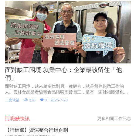
面對缺工困境 就業中心：企業最該留住「他
們」
面對缺工困境，越來越多找到另一種解方，就是留住熟悉工作的
人。雲林食品業者駿泰食品續聘高齡員工，還有一家社福團體也是
留住老員工，不僅解決缺工，且穩定生產力。
二度就業
328
0
2026-7-23
職缺快訊
更多相關工作訊息
【行銷部】資深整合行銷企劃