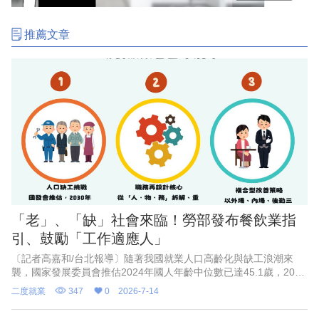
推薦文章
「老」、「缺」社會來臨！勞部發布餐飲業指
引、鼓勵「工作適應人」
〔記者高嘉和/台北報導〕隨著我國就業人口高齡化與缺工浪潮來
襲，國家發展委員會推估2024年國人年齡中位數已達45.1歲，2030
年更將進一步升至48.7歲。面對「老」與「缺」的社會進行式，勞
二度就業
347
0
2026-7-14
動力發展署