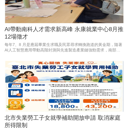
AI帶動南科人才需求新高峰 永康就業中心8月推
12場徵才
每年7、8 月是應屆畢業生求職及民眾尋求轉換跑道的黃金期，隨著
AI人工智慧應用帶動高階封測與先進製造產業鏈強勁需求，南部科
學園區產能持續擴充，周邊供應鏈也出現龐大人力，勞動部勞動力
發展署雲嘉南分署永康
北市失業勞工子女就學補助開放申請 取消家庭
所得限制