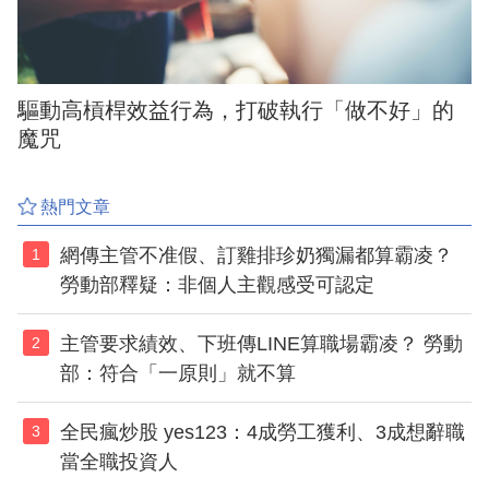
驅動高槓桿效益行為，打破執行「做不好」的
魔咒
熱門文章
網傳主管不准假、訂雞排珍奶獨漏都算霸凌？
1
勞動部釋疑：非個人主觀感受可認定
主管要求績效、下班傳LINE算職場霸凌？ 勞動
2
部：符合「一原則」就不算
全民瘋炒股 yes123：4成勞工獲利、3成想辭職
3
當全職投資人