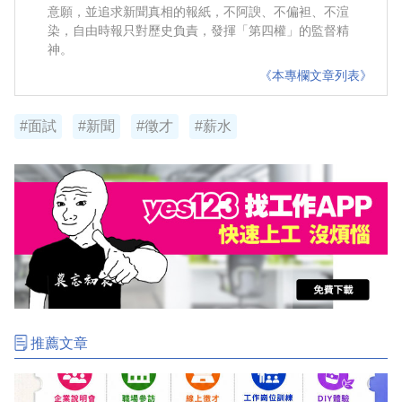
意願，並追求新聞真相的報紙，不阿諛、不偏袒、不渲
染，自由時報只對歷史負責，發揮「第四權」的監督精
神。
《本專欄文章列表》
#面試
#新聞
#徵才
#薪水
推薦文章