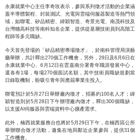
永康就業中心主任李奇玫表示，參與系列徵才活動的企業涵
蓋半導體製程、封裝測試、光電與雲端伺服器製造等熱門領
域，如聯電、矽品精密、緯穎智造、奇景光電、南茂科技及
台灣穗高科技等南科知名企業，提供從基層技術員到高階工
程師等多元職缺。
今天首先登場的「矽品精密專場徵才」，於南科管理局演藝
廳舉辦，共計釋出270個工作機會，另外，29日及6月6日在
永康就業中心、6月12日在雲嘉南分署青年職涯發展中心，
還各有1場，每場270個面試名額，其中技術員職缺規劃當
日錄取機制，盼吸引青年與應屆畢業生投入。
聯電預計於5月27日舉辦廠內徵才，招募約100名人才；緯
穎智造則於5月28日下午辦理廠內徵才，釋出300個職缺，
以支援AI伺服器與雲端資料中心擴產需求。
此外，楠西就業服務台也將於5月29日下午，在楠西區公所
舉辦聯合徵才活動，邀集在地與鄰近企業參與，提供31個
工作機會。