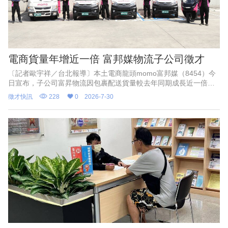
電商貨量年增近一倍 富邦媒物流子公司徵才
〔記者歐宇祥／台北報導〕本土電商龍頭momo富邦媒（8454）今
日宣布，子公司富昇物流因包裹配送貨量較去年同期成長近一倍，
即日起於全台增聘百名貨車及機車配送司機，並同步開放彈性兼職
徵才快訊
228
0
2026-7-30
職缺；該公司指出，6