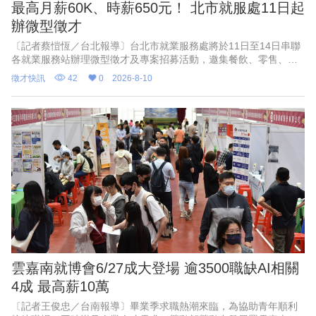
最高月薪60K、時薪650元！ 北市就服處11日起
辦微型徵才
〔記者蔡愷恆／台北報導〕台北市就業服務處將於11日至14日串聯
各就業服務站辦理微型徵才及專案招募活動，邀集餐飲、零售、公
共服務及長照等多元產業，總計釋出584個工作機會，職缺類型涵蓋
徵才快訊
42
0
2026-8-10
儲備幹部、門市服務
雲嘉南就博會6/27成大登場 逾3500職缺AI相關
4成 最高薪10萬
〔記者王俊忠／台南報導〕畢業季求職熱潮來臨，為協助青年順利