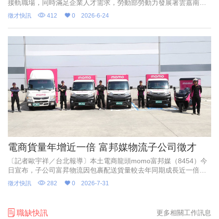
接軌職場，同時滿足企業人才需求，勞動部勞動力發展署雲嘉南分
署將於6月27日上午10時至下午3時，在成功大學中正堂舉辦「2026
徵才快訊
412
0
2026-6-24
雲嘉南區就業博覽
電商貨量年增近一倍 富邦媒物流子公司徵才
〔記者歐宇祥／台北報導〕本土電商龍頭momo富邦媒（8454）今
日宣布，子公司富昇物流因包裹配送貨量較去年同期成長近一倍，
即日起於全台增聘百名貨車及機車配送司機，並同步開放彈性兼職
徵才快訊
282
0
2026-7-31
職缺；該公司指出，6
職缺快訊
更多相關工作訊息