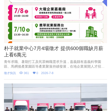
朴子就業中心7月4場徵才 提供600個職缺月薪
上看6萬元
青年求職、暑期打工及民眾轉職需求升溫，嘉義縣有嘉義科學園
區、馬稠後產業園區等產業聚落持續發展，在地企業展開人才招募
布局，勞動部勞動力發展署雲嘉南分署朴子就業中心7月推出4場特
徵才快訊
361
0
2026-7-8
色徵才活動，邀集矽品精密、