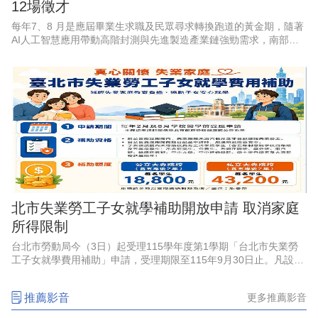
12場徵才
每年7、8 月是應屆畢業生求職及民眾尋求轉換跑道的黃金期，隨著
AI人工智慧應用帶動高階封測與先進製造產業鏈強勁需求，南部科
學園區產能持續擴充，周邊供應鏈也出現龐大人力，勞動部勞動力
發展署雲嘉南分署永康
北市失業勞工子女就學補助開放申請 取消家庭
所得限制
台北市勞動局今（3日）起受理115學年度第1學期「台北市失業勞
工子女就學費用補助」申請，受理期限至115年9月30日止。凡設籍
北市、於4月1日至9月30日非自願離職失業之勞工，其子女就讀國
內大專校院並
推薦影音
更多推薦影音