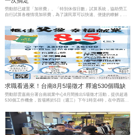
一次搞定
勞動部已建置「加班費」、「特別休假日數」試算系統，協助勞工
自行試算各種情境加班費，為了讓民眾可以快速、便捷的瞭解，勞
動部特別推出2支1分鐘懶人包影片，透過畫面逐步教學，讓勞工和
雇主都能一看就懂、動動手
求職看過來！台南8月5場徵才 釋逾530個職缺
勞動部雲嘉南分署台南就業中心8月間推出5場徵才活動，提供超過
530個工作機會，首場將於5日（週三）下午1時至4時，在中西區公
所6樓會議室舉辦「框住父愛，幸福就業」父親節徵才活動，邀集9
家企業現場徵才、