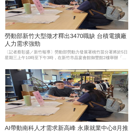
勞動部新竹大型徵才釋出3470職缺 台積電擴廠
人力需求強勁
〔記者蔡彰盛／新竹報導〕勞動部勞動力發展署桃竹苗分署將於5日
星期三上午10時至下午3時，在新竹市晶宴會館御豐館2樓舉辦「新
竹地區畢業季」大型現場徵才活動。現場匯集53家熱門廠商，其中
科技業廠商高達37
AI帶動南科人才需求新高峰 永康就業中心8月推