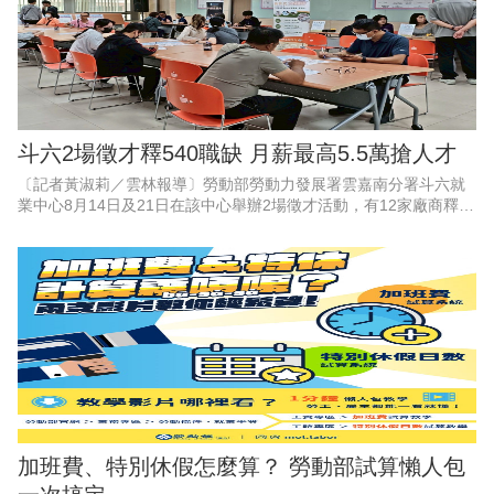
斗六2場徵才釋540職缺 月薪最高5.5萬搶人才
〔記者黃淑莉／雲林報導〕勞動部勞動力發展署雲嘉南分署斗六就
業中心8月14日及21日在該中心舉辦2場徵才活動，有12家廠商釋出
540多個工作機會，有業者開出月薪5萬元以上搶人，現場還有職涯
探索體驗，協助
加班費、特別休假怎麼算？ 勞動部試算懶人包