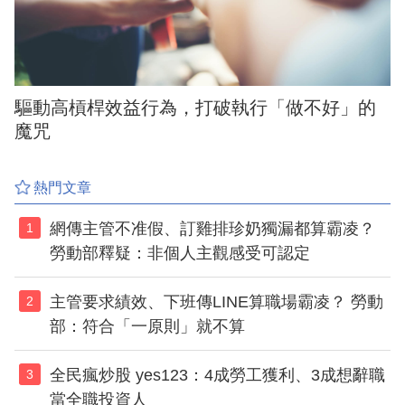
驅動高槓桿效益行為，打破執行「做不好」的
魔咒
熱門文章
網傳主管不准假、訂雞排珍奶獨漏都算霸凌？
1
勞動部釋疑：非個人主觀感受可認定
主管要求績效、下班傳LINE算職場霸凌？ 勞動
2
部：符合「一原則」就不算
全民瘋炒股 yes123：4成勞工獲利、3成想辭職
3
當全職投資人