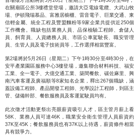
首場徵才活動將於5月20日（星期三）下午1時30分至4時，
在關廟區公所3樓禮堂登場，邀請大亞電線電纜、大武山牧
場、伊頓飛瑞慕品、富雅居櫥櫃、雷音電子、巨業交通、東
信輕金屬、統全工程及豐盟麵粉等9家企業共提供近250個
工作機會。職缺包括業務人員、品保檢驗工程師、倉儲人
員、飼育員、人資總務人員、市區公車駕駛長、職安管理
員、生管人員及電子技術員等，工作選擇相當豐富。
第2場將於5月26日（星期二）下午1時30分至4時30分，在
安平產業園區服務中心3樓登場，邀集聯合材料科技、福安
工業、全一電子、大億交通工業、築間餐飲、碳佐麻里、興
南汽車客運及廣福順等8家知名企業，釋出267個職缺，涵
蓋設備工程師、產品開發工程師、光學設計工程師，到區主
管、儲備幹部、餐飲服務員及客運駕駛員均有。
此次徵才活動更祭出亮眼薪資吸引人才，區主管月薪上看
58K、業務人員可達46K，職業安全衛生管理人員薪資約
37K至45K；餐飲服務員也有37K以上待遇，薪資條件相當
具有競爭力。