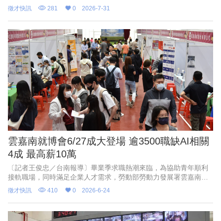
即日起於全台增聘百名貨車及機車配送司機，並同步開放彈性兼職
徵才快訊
281
0
2026-7-31
職缺；該公司指出，6
雲嘉南就博會6/27成大登場 逾3500職缺AI相關
4成 最高薪10萬
〔記者王俊忠／台南報導〕畢業季求職熱潮來臨，為協助青年順利
接軌職場，同時滿足企業人才需求，勞動部勞動力發展署雲嘉南分
署將於6月27日上午10時至下午3時，在成功大學中正堂舉辦「2026
徵才快訊
410
0
2026-6-24
雲嘉南區就業博覽