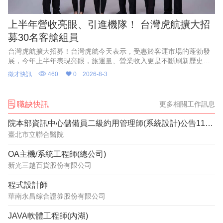
上半年營收亮眼、引進機隊！ 台灣虎航擴大招
募30名客艙組員
台灣虎航擴大招募！台灣虎航今天表示，受惠於客運市場的蓬勃發
展，今年上半年表現亮眼，旅運量、營業收入更是不斷刷新歷史紀
錄，創下佳績，因應強勁的成長動能、航網布局，以及2028年起將
徵才快訊
460
0
2026-8-3
正式引進第三代機隊，啟
職缺快訊
更多相關工作訊息
院本部資訊中心儲備員二級約用管理師(系統設計)公告1150487
臺北市立聯合醫院
OA主機/系統工程師(總公司)
新光三越百貨股份有限公司
程式設計師
華南永昌綜合證券股份有限公司
JAVA軟體工程師(內湖)