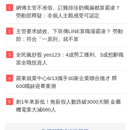
網傳主管不准假、訂雞排珍奶獨漏都算霸凌？
1
勞動部釋疑：非個人主觀感受可認定
主管要求績效、下班傳LINE算職場霸凌？ 勞動
2
部：符合「一原則」就不算
全民瘋炒股 yes123：4成勞工獲利、3成想辭職
3
當全職投資人
羅東就業中心6/13攜手30家企業聯合徵才 釋
4
600職缺迎畢業潮
創1年來新低！無薪假人數跌破3000大關 金屬
5
機電業大減680人