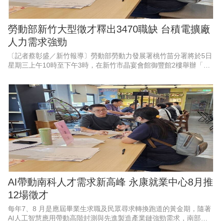
勞動部新竹大型徵才釋出3470職缺 台積電擴廠
人力需求強勁
〔記者蔡彰盛／新竹報導〕勞動部勞動力發展署桃竹苗分署將於5日
星期三上午10時至下午3時，在新竹市晶宴會館御豐館2樓舉辦「新
竹地區畢業季」大型現場徵才活動。現場匯集53家熱門廠商，其中
科技業廠商高達37
AI帶動南科人才需求新高峰 永康就業中心8月推
12場徵才
每年7、8 月是應屆畢業生求職及民眾尋求轉換跑道的黃金期，隨著
AI人工智慧應用帶動高階封測與先進製造產業鏈強勁需求，南部科