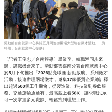
勞動部台南就業中心將於五月間連辦兩場大型聯合徵才活動。（資
料照，台南就業中心提供）
〔記者王俊忠／台南報導〕畢業季、轉職潮同步來
襲，謀職機會來了。勞動部雲嘉南分署台南就業中心
於5月下旬推出「2026點亮職涯 薪動啟航」系列徵才
活動，接連辦理兩場徵才，邀集17家優質企業總計釋
出超過500個工作機會，從製造業、科技業到餐飲服
務、交通運輸通通有，最高薪上看58K，讓求職民眾
可一次掌握多元職缺、輕鬆找到理想工作。