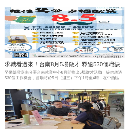
動部特別推出2支1分鐘懶人包影片，透過畫面逐步教學，讓勞工和
雇主都能一看就懂、動動手
求職看過來！台南8月5場徵才 釋逾530個職缺
勞動部雲嘉南分署台南就業中心8月間推出5場徵才活動，提供超過
530個工作機會，首場將於5日（週三）下午1時至4時，在中西區公
所6樓會議室舉辦「框住父愛，幸福就業」父親節徵才活動，邀集9
家企業現場徵才、