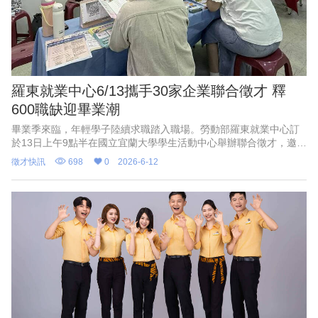
羅東就業中心6/13攜手30家企業聯合徵才 釋
600職缺迎畢業潮
畢業季來臨，年輕學子陸續求職踏入職場。勞動部羅東就業中心訂
於13日上午9點半在國立宜蘭大學學生活動中心舉辦聯合徵才，邀集
30家企業參與，提供近600個工作機會，全職工作平均薪資3萬7000
徵才快訊
698
0
2026-6-12
元。