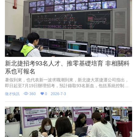
新北捷招考93名人才、推零基礎培育 非相關科
系也可報名
暑假到來，也代表新一波求職潮到來，新北捷大眾捷運公司指出，
即日起至7月19日辦理招考，預計錄取93名新血，包括系統控制專
員、車站維護專員、系統技術專員、司機員及票務、倉儲、資訊、
徵才快訊
360
0
2026-7-3
資產開發、事務員等；伴