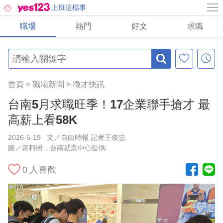
上班這檔事
職場
熱門
好文
求職
首頁
>
職場新聞
>
徵才快訊
台南5月求職旺季！17企業聯手搶才 最
高薪上看58K
2026-5-19
文／自由時報 記者王俊忠
圖／資料照，台南就業中心提供
0
人喜歡