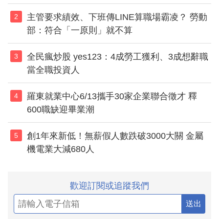
主管要求績效、下班傳LINE算職場霸凌？ 勞動
2
部：符合「一原則」就不算
全民瘋炒股 yes123：4成勞工獲利、3成想辭職
3
當全職投資人
羅東就業中心6/13攜手30家企業聯合徵才 釋
4
600職缺迎畢業潮
創1年來新低！無薪假人數跌破3000大關 金屬
5
機電業大減680人
歡迎訂閱或追蹤我們
送出