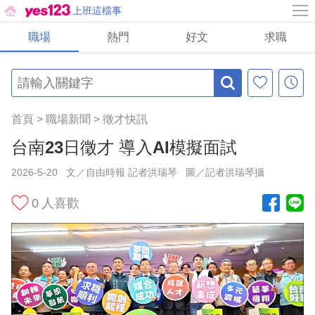
上班這檔事
職場
熱門
好文
求職
首頁
>
職場新聞
>
徵才快訊
台南23日徵才 導入AI模擬面試
2026-5-20
文／自由時報 記者洪瑞琴
圖／記者洪瑞琴攝
0
人喜歡