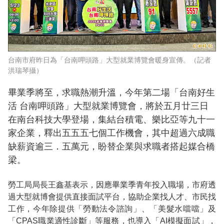
台南市府昨日為「台南呷頭路」大型就業博覽會暖身宣傳。（記者
洪瑞琴攝）
畢業季將至，求職熱潮升溫，今年第二場「台南好生
活 台南呷頭路」大型就業博覽會，將於五月廿三日
在南台科技大學登場，集結台積電、樂比亞等九十一
家企業，釋出五五五七個工作機會，其中超過六成職
缺薪資逾三．五萬元，盼替企業與求職者搭起媒合橋
梁。
勞工局局長王鑫基表示，因應畢業季青年投入職場，市府透
過大型就博會提供直接面試平台，協助企業找人才、市民找
工作，今年除提供「勞動法令諮詢」、「美髮水噹噹」及
「CPAS職業適性診斷」等服務，也導入「AI模擬面試」，