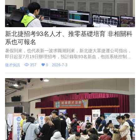
新北捷招考93名人才、推零基礎培育 非相關科
系也可報名
暑假到來，也代表新一波求職潮到來，新北捷大眾捷運公司指出，
即日起至7月19日辦理招考，預計錄取93名新血，包括系統控制專
員、車站維護專員、系統技術專員、司機員及票務、倉儲、資訊、
徵才快訊
357
0
2026-7-3
資產開發、事務員等；伴