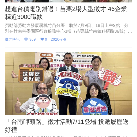
想進台積電別錯過！苗栗2場大型徵才 46企業
釋近3000職缺
勞動部勞動力發展署桃竹苗分署，將於7月9日、18日上午9點，分
別在竹南科學園區行政服務中心3樓（苗栗縣竹南鎮科研路36號）、
苑裡鎮新復里活動中心（苗栗縣苑裡鎮新復里6鄰70-1號）辦理現場
徵才快訊
369
0
2026-7-6
徵才活動，共
「台南呷頭路」徵才活動7/11登場 投遞履歷送
好禮