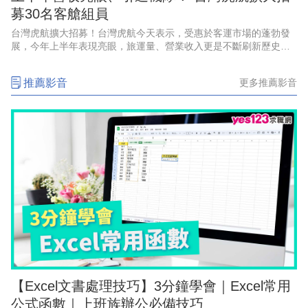
募30名客艙組員
台灣虎航擴大招募！台灣虎航今天表示，受惠於客運市場的蓬勃發
展，今年上半年表現亮眼，旅運量、營業收入更是不斷刷新歷史紀
錄，創下佳績，因應強勁的成長動能、航網布局，以及2028年起將
正式引進第三代機隊，啟
推薦影音
更多推薦影音
【Excel文書處理技巧】3分鐘學會｜Excel常用
公式函數｜上班族辦公必備技巧