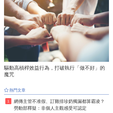
驅動高槓桿效益行為，打破執行「做不好」的
魔咒
熱門文章
網傳主管不准假、訂雞排珍奶獨漏都算霸凌？
1
勞動部釋疑：非個人主觀感受可認定