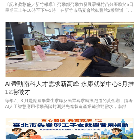
〔記者蔡彰盛／新竹報導〕勞動部勞動力發展署桃竹苗分署將於5日
星期三上午10時至下午3時，在新竹市晶宴會館御豐館2樓舉辦「新
竹地區畢業季」大型現場徵才活動。現場匯集53家熱門廠商，其中
科技業廠商高達37
AI帶動南科人才需求新高峰 永康就業中心8月推
12場徵才
每年7、8 月是應屆畢業生求職及民眾尋求轉換跑道的黃金期，隨著
AI人工智慧應用帶動高階封測與先進製造產業鏈強勁需求，南部科
學園區產能持續擴充，周邊供應鏈也出現龐大人力，勞動部勞動力
發展署雲嘉南分署永康