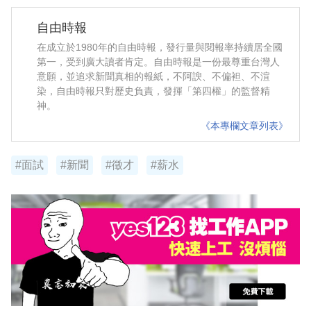
自由時報
在成立於1980年的自由時報，發行量與閱報率持續居全國
第一，受到廣大讀者肯定。自由時報是一份最尊重台灣人
意願，並追求新聞真相的報紙，不阿諛、不偏袒、不渲
染，自由時報只對歷史負責，發揮「第四權」的監督精
神。
《本專欄文章列表》
#面試
#新聞
#徵才
#薪水