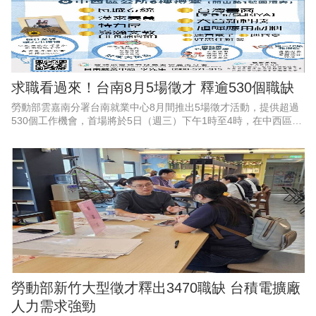
求職看過來！台南8月5場徵才 釋逾530個職缺
勞動部雲嘉南分署台南就業中心8月間推出5場徵才活動，提供超過
530個工作機會，首場將於5日（週三）下午1時至4時，在中西區公
所6樓會議室舉辦「框住父愛，幸福就業」父親節徵才活動，邀集9
家企業現場徵才、
勞動部新竹大型徵才釋出3470職缺 台積電擴廠
人力需求強勁