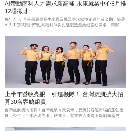
AI帶動南科人才需求新高峰 永康就業中心8月推
12場徵才
每年7、8 月是應屆畢業生求職及民眾尋求轉換跑道的黃金期，隨著
AI人工智慧應用帶動高階封測與先進製造產業鏈強勁需求，南部科
學園區產能持續擴充，周邊供應鏈也出現龐大人力，勞動部勞動力
發展署雲嘉南分署永康
上半年營收亮眼、引進機隊！ 台灣虎航擴大招
募30名客艙組員
台灣虎航擴大招募！台灣虎航今天表示，受惠於客運市場的蓬勃發
展，今年上半年表現亮眼，旅運量、營業收入更是不斷刷新歷史紀
錄，創下佳績，因應強勁的成長動能、航網布局，以及2028年起將
正式引進第三代機隊，啟