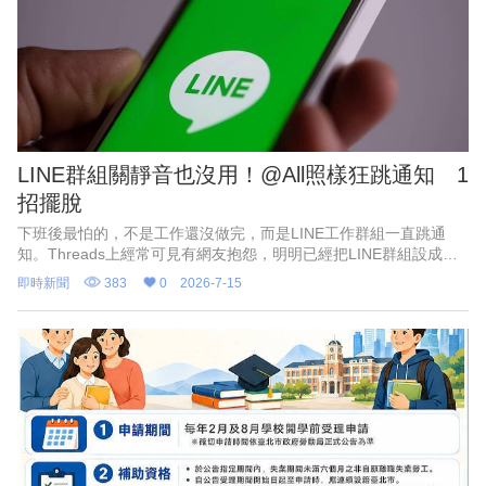
LINE群組關靜音也沒用！@All照樣狂跳通知 1
招擺脫
下班後最怕的，不是工作還沒做完，而是LINE工作群組一直跳通
知。Threads上經常可見有網友抱怨，明明已經把LINE群組設成靜
音，但只要有人使用「@All」標記，還是照樣跳出通知，讓他無奈
即時新聞
383
0
2026-7-15
直呼：「下