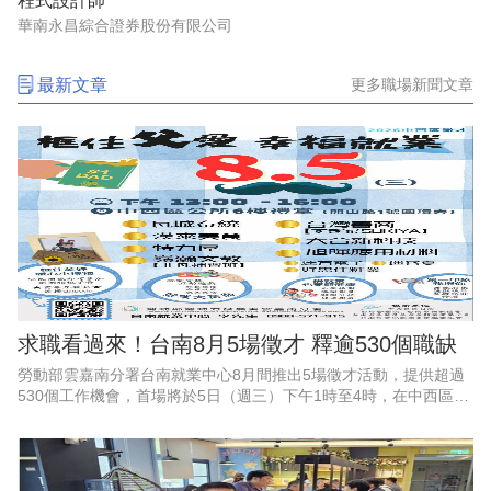
程式設計師
華南永昌綜合證券股份有限公司
最新文章
更多職場新聞文章
求職看過來！台南8月5場徵才 釋逾530個職缺
勞動部雲嘉南分署台南就業中心8月間推出5場徵才活動，提供超過
530個工作機會，首場將於5日（週三）下午1時至4時，在中西區公
所6樓會議室舉辦「框住父愛，幸福就業」父親節徵才活動，邀集9
家企業現場徵才、