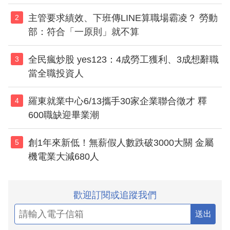
主管要求績效、下班傳LINE算職場霸凌？ 勞動
2
部：符合「一原則」就不算
全民瘋炒股 yes123：4成勞工獲利、3成想辭職
3
當全職投資人
羅東就業中心6/13攜手30家企業聯合徵才 釋
4
600職缺迎畢業潮
創1年來新低！無薪假人數跌破3000大關 金屬
5
機電業大減680人
歡迎訂閱或追蹤我們
送出