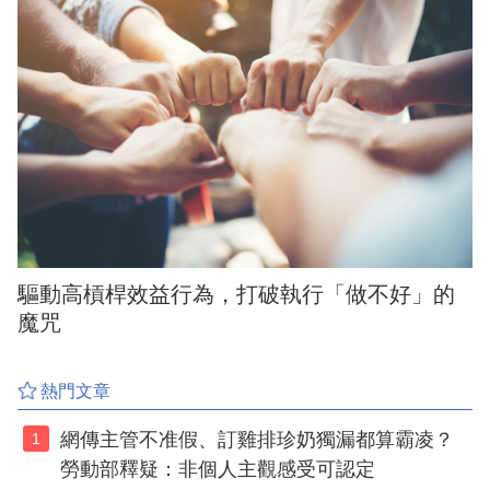
驅動高槓桿效益行為，打破執行「做不好」的
魔咒
熱門文章
網傳主管不准假、訂雞排珍奶獨漏都算霸凌？
1
勞動部釋疑：非個人主觀感受可認定