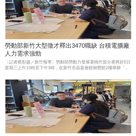
勞動部新竹大型徵才釋出3470職缺 台積電擴廠
人力需求強勁
〔記者蔡彰盛／新竹報導〕勞動部勞動力發展署桃竹苗分署將於5日
星期三上午10時至下午3時，在新竹市晶宴會館御豐館2樓舉辦「新
竹地區畢業季」大型現場徵才活動。現場匯集53家熱門廠商，其中
科技業廠商高達37