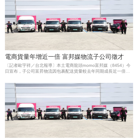
電商貨量年增近一倍 富邦媒物流子公司徵才
〔記者歐宇祥／台北報導〕本土電商龍頭momo富邦媒（8454）今
日宣布，子公司富昇物流因包裹配送貨量較去年同期成長近一倍，
即日起於全台增聘百名貨車及機車配送司機，並同步開放彈性兼職
職缺；該公司指出，6