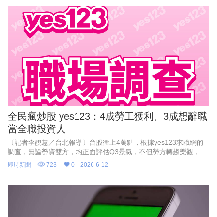
全民瘋炒股 yes123：4成勞工獲利、3成想辭職
當全職投資人
〔記者李靚慧／台北報導〕台股衝上4萬點，根據yes123求職網的
調查，無論勞資雙方，均正面評估Q3景氣，不但勞方轉趨樂觀，資
方的樂觀度更創5季新高！但值得注意的是，台股狂飆出現「全民瘋
即時新聞
723
0
2026-6-12
炒股」現象，高達