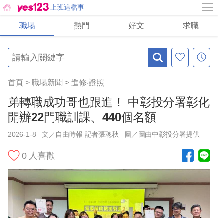
上班這檔事
職場
熱門
好文
求職
首頁
>
職場新聞
>
進修‧證照
弟轉職成功哥也跟進！ 中彰投分署彰化
開辦22門職訓課、440個名額
2026-1-8
文／自由時報 記者張聰秋
圖／圖由中彰投分署提供
0
人喜歡