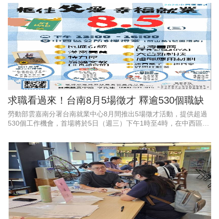
雇主都能一看就懂、動動手
求職看過來！台南8月5場徵才 釋逾530個職缺
勞動部雲嘉南分署台南就業中心8月間推出5場徵才活動，提供超過
530個工作機會，首場將於5日（週三）下午1時至4時，在中西區公
所6樓會議室舉辦「框住父愛，幸福就業」父親節徵才活動，邀集9
家企業現場徵才、