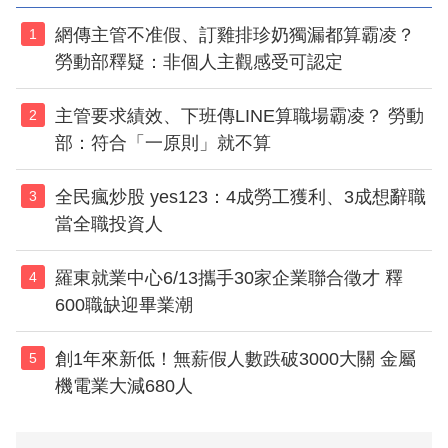
網傳主管不准假、訂雞排珍奶獨漏都算霸凌？
1
勞動部釋疑：非個人主觀感受可認定
主管要求績效、下班傳LINE算職場霸凌？ 勞動
2
部：符合「一原則」就不算
全民瘋炒股 yes123：4成勞工獲利、3成想辭職
3
當全職投資人
羅東就業中心6/13攜手30家企業聯合徵才 釋
4
600職缺迎畢業潮
創1年來新低！無薪假人數跌破3000大關 金屬
5
機電業大減680人