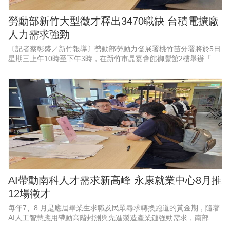
勞動部新竹大型徵才釋出3470職缺 台積電擴廠
人力需求強勁
〔記者蔡彰盛／新竹報導〕勞動部勞動力發展署桃竹苗分署將於5日
星期三上午10時至下午3時，在新竹市晶宴會館御豐館2樓舉辦「新
竹地區畢業季」大型現場徵才活動。現場匯集53家熱門廠商，其中
科技業廠商高達37
AI帶動南科人才需求新高峰 永康就業中心8月推
12場徵才
每年7、8 月是應屆畢業生求職及民眾尋求轉換跑道的黃金期，隨著
AI人工智慧應用帶動高階封測與先進製造產業鏈強勁需求，南部科
學園區產能持續擴充，周邊供應鏈也出現龐大人力，勞動部勞動力