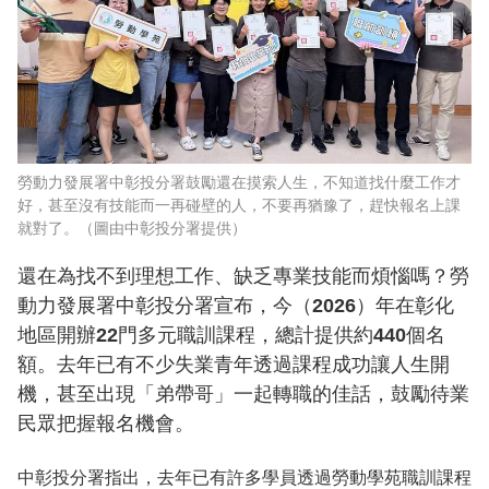
勞動力發展署中彰投分署鼓勵還在摸索人生，不知道找什麼工作才
好，甚至沒有技能而一再碰壁的人，不要再猶豫了，趕快報名上課
就對了。（圖由中彰投分署提供）
還在為找不到理想工作、缺乏專業技能而煩惱嗎？勞
動力發展署中彰投分署宣布，今（2026）年在彰化
地區開辦22門多元職訓課程，總計提供約440個名
額。去年已有不少失業青年透過課程成功讓人生開
機，甚至出現「弟帶哥」一起轉職的佳話，鼓勵待業
民眾把握報名機會。
中彰投分署指出，去年已有許多學員透過勞動學苑職訓課程