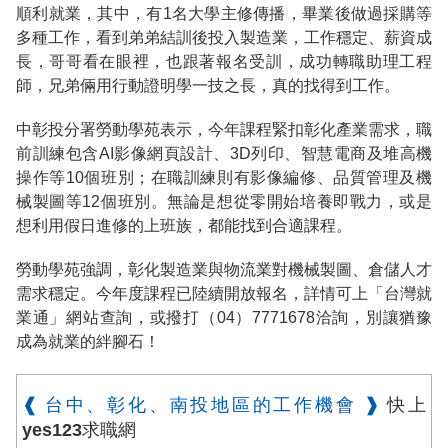
順利就業，其中，有1名大學主修傳播，畢業後做過採購等
多種工作，看到弟弟結訓後投入製造業，工作穩定、薪資成
長，哥哥看在眼裡，也跟著報名受訓，成功轉職助理工程
師，兄弟倆用行動證明學一技之長，真的找得到工作。
中彰投分署勞動學苑表示，今年課程緊扣彰化產業需求，職
前訓練包含AI影像網頁設計、3D列印、智慧電商及堆高機
操作等10個班別；在職訓練則有影像編修、品質管理及機
械製圖等12個班別。無論是想從零開始培養即戰力，或是
想利用假日進修的上班族，都能找到合適課程。
勞動學苑強調，彰化製造業與物流業對機械製圖、倉儲人才
需求穩定。今年度課程已陸續開放報名，詳情可上「台灣就
業通」網站查詢，或撥打（04）7771678洽詢，別讓猶豫
成為就業的絆腳石！
❰ 台中、彰化、南投地區的工作機會 ❱
快上
yes123求職網