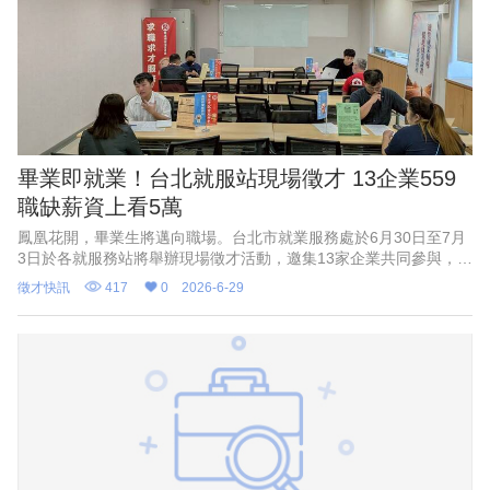
畢業即就業！台北就服站現場徵才 13企業559
職缺薪資上看5萬
鳳凰花開，畢業生將邁向職場。台北市就業服務處於6月30日至7月
3日於各就服務站將舉辦現場徵才活動，邀集13家企業共同參與，釋
出559個工作機會，涵蓋餐飲、零售、生活服務、公共運輸及長照等
徵才快訊
417
0
2026-6-29
多元產業，從正